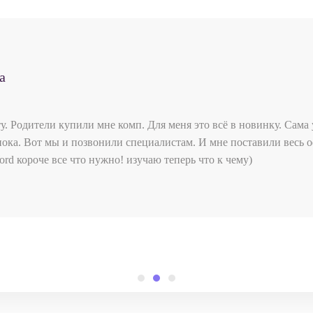
а
у. Родители купили мне комп. Для меня это всё в новинку. Сама
пока. Вот мы и позвонили специалистам. И мне поставили весь
rd короче все что нужно! изучаю теперь что к чему)
Ёжикова Ника
Толкачёва Альбина
Власов Олег