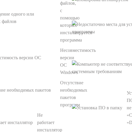
файлов,
с
помощью
которых
инсталлируется
программа
Несовместимость
версии
ОС
Windows
Отсутствие
необходимых
Ус
пакетов
ПО
программ
не
Не
«С
работает
«D
инсталлятор