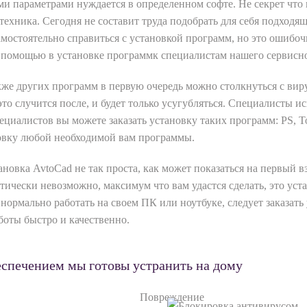
и параметрами нуждается в определенном софте. Не секрет что 
 техника. Сегодня не составит труда подобрать для себя подход
амостоятельно справиться с установкой программ, но это ошибоч
а помощью в установке программк специалистам нашего сервисн
а также других программ в первую очередь можно столкнуться с в
, это случится после, и будет только усугубляться. Специалисты 
циалистов вы можете заказать установку таких программ: PS, To
новку любой необходимой вам программы.
тановка AvtoCad не так проста, как может показаться на первый 
ктически невозможно, максимум что вам удастся сделать, это уст
 нормально работать на своем ПК или ноутбуке, следует заказат
боты быстро и качественно.
спечением мы готовы устранить на дому
Повреждение