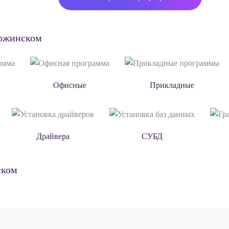
ержинском
Офисные
Прикладные
Драйвера
СУБД
ском